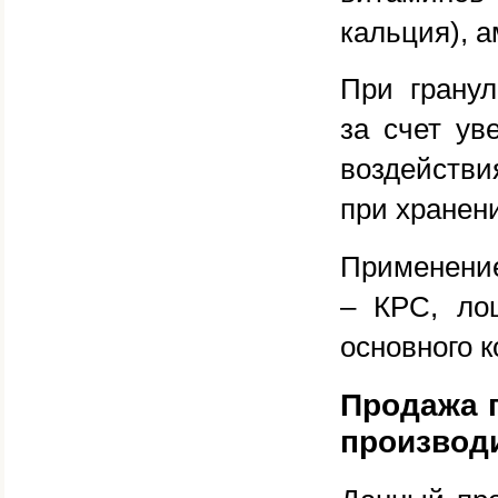
кальция), а
При гранул
за счет ув
воздействи
при хранени
Применение
– КРС, ло
основного к
Продажа 
производ