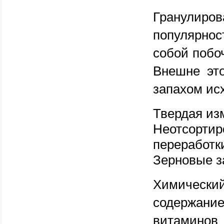
Гранулир
популярно
собой побо
Внешне это
запахом исх
Твердая из
Неотсорти
переработк
Зерновые 
Химическ
содержани
витаминов