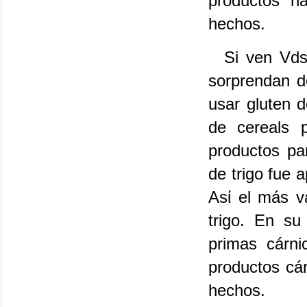
productos h
hechos.
Si ven Vds 
sorprendan d
usar gluten d
de cereals 
productos pa
de trigo fue 
Asί el más va
trigo. En su
primas cárni
productos cár
hechos.