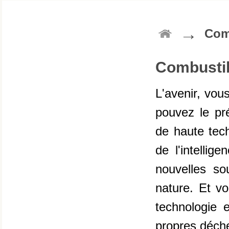
→
Сom
Сombustib
L'avenir, vou
pouvez le pr
de haute tech
de l'intellig
nouvelles so
nature. Et vo
technologie
propres déche