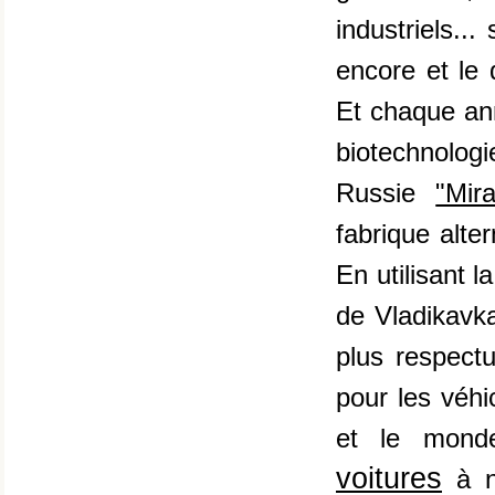
industriels..
encore et le
Et chaque ann
biotechnolog
Russie
"Mir
fabrique alte
En utilisant 
de Vladikavka
plus respect
pour les véhi
et le mond
voitures
à n