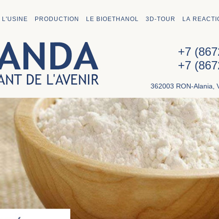
 L'USINE
PRODUCTION
LE BIOETHANOL
3D-TOUR
LA REACTI
+7 (86
+7 (86
362003 RON-Alania, V