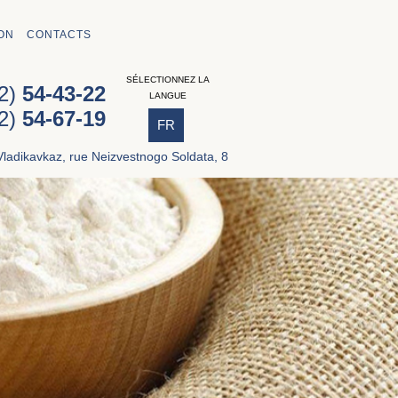
ON
CONTACTS
SÉLECTIONNEZ LA
72)
54-43-22
LANGUE
72)
54-67-19
FR
ladikavkaz, rue Neizvestnogo Soldata, 8