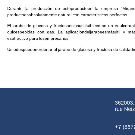
Durante la producción de esteproductoen la empresa “Miranda
productoesabsolutamente natural con caracterίsticas perfectas.
El jarabe de glucosa y fructosaesinsustituiblecomo un edulcora
dulcesbebidas con gas. La aplicacióndeljarabeesmásútil y má
esatractivo para losempresarios.
Ustedespuedenordenar el jarabe de glucosa y fructosa de calidad
362003,
rue Neiz
+7 (867