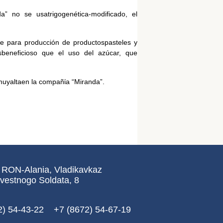
” no se usatrigogenética-modificado, el
nte para producción de productospasteles y
sbeneficioso que el uso del azúcar, que
muyaltaen la compañίa “Miranda”.
 RON-Alania, Vladikavkaz
vestnogo Soldata, 8
2) 54-43-22 +7 (8672) 54-67-19