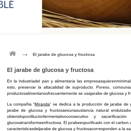
→
El jarabe de glucosa y fructosa
El jarabe de glucosa y fructosa
En la industrίadel pan y alimentaria las empresasquierenminima
esto, preservar la altacalidad de suproducto. Poreso, comounaa
productosalimentariosfrecuentemente se usajarabe de glucosa y fr
La compañίa “
Miranda
” se dedica a la producción de jarabe de g
jarabe de glucosa y fructosaesunasustancia natural endulzado
obtenidopordiluciónfermentativoconsecutivo y sacarific
glucosatransformeenfructosa. El jurabeespurificado con el carbon a
caracterίsticasdeljarabe de glucosa y fructosacorresponden a la sa