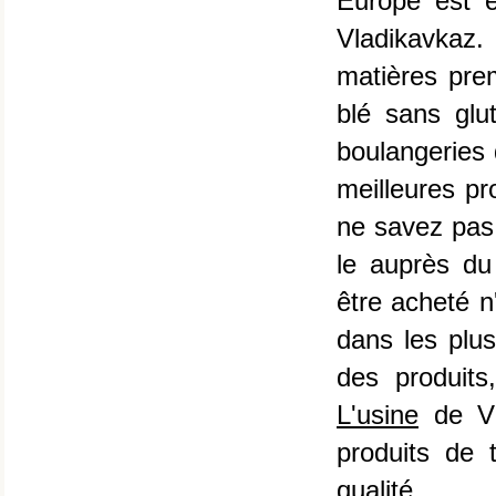
Europe est e
Vladikavkaz. 
matières prem
blé sans glu
boulangeries
meilleures pr
ne savez pas
le auprès du
être acheté n
dans les plus
des produit
L'usine
de Vl
produits de 
qualité.