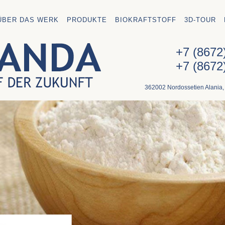
ÜBER DAS WERK
PRODUKTE
BIOKRAFTSTOFF
3D-TOUR
+7 (8672
+7 (8672
362002 Nordossetien Alania,