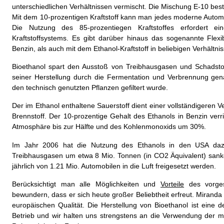
unterschiedlichen Verhältnissen vermischt. Die Mischung E-10 be
Mit dem 10-prozentigen Kraftstoff kann man jedes moderne Autom
Die Nutzung des 85-prozentiegen Kraftstoffes erfordert 
Kraftstoffsystems. Es gibt darüber hinaus das sogenannte Flexi
Benzin, als auch mit dem Ethanol-Kraftstoff in beliebigen Verhältn
Bioethanol spart den Ausstoß von Treibhausgasen und Schadstof
seiner Herstellung durch die Fermentation und Verbrennung gena
den technisch genutzten Pflanzen gefiltert wurde.
Der im Ethanol enthaltene Sauerstoff dient einer vollständigeren
Brennstoff. Der 10-prozentige Gehalt des Ethanols in Benzin verr
Atmosphäre bis zur Hälfte und des Kohlenmonoxids um 30%.
Im Jahr 2006 hat die Nutzung des Ethanols in den USA daz
Treibhausgasen um etwa 8 Mio. Tonnen (in CO2 Äquivalent) sanke
jährlich von 1.21 Mio. Automobilen in die Luft freigesetzt werden.
Berücksichtigt man alle Möglichkeiten und
Vorteile
des vorgest
bewundern, dass er sich heute großer Beliebtheit erfreut. Mirand
europäischen Qualität. Die Herstellung von Bioethanol ist eine 
Betrieb und wir halten uns strengstens an die Verwendung der 