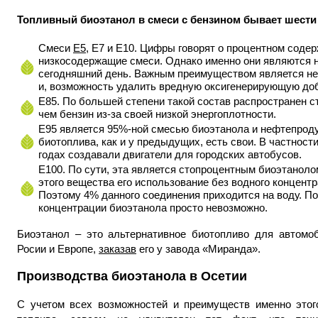
Топливный биоэтанол в смеси с бензином бывает шести 
Смеси
Е5
, Е7 и Е10. Цифры говорят о процентном содер
низкосодержащие смеси. Однако именно они являются 
сегодняшний день. Важным преимуществом является не 
и, возможность удалить вредную оксигенерирующую до
Е85. По большей степени такой состав распространен с
чем бензин из-за своей низкой энергоплотности.
Е95 является 95%-ной смесью биоэтанола и нефтепроду
биотоплива, как и у предыдущих, есть свои. В частности
годах создавали двигатели для городских автобусов.
Е100. По сути, эта является стопроцентным биоэтанолом
этого вещества его использование без водного концент
Поэтому 4% данного соединения приходится на воду. П
концентрации биоэтанола просто невозможно.
Биоэтанол – это альтернативное биотопливо для автомо
Росии и Европе,
заказав
его у завода «Миранда».
Производства биоэтанола в Осетии
С учетом всех возможностей и преимуществ именно этог