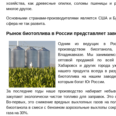
хозяйства, как древесные опилки, соломы пшеницы и р
многое другое.
Основными странами-производителями является США и Бр
сфера не так развита.
Рынок биотоплива в России представляет зав
Одним из ведущих в Росс
производством биоэтанола
,
я
Владикавказе. Мы занимаемс
оптовой продажей по всей с
Хабаровск и других города у
нашего продукта всегда в раз
биотоплива на нашем заводе
которым богат Юг России.
За последние годы наше производство набирает небыв
закупают экологически чистое топливо для заправок. Это
Во-первых, это снижение вредных выхлопных газов на пол
биоэтанола в смеси с бензином аэрозольные выхлопы сокр
газа на 30%.