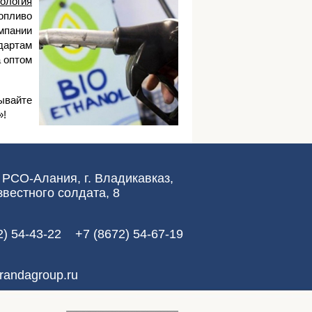
ология
опливо
мпании
дартам
 оптом
ывайте
»!
 РСО-Алания, г. Владикавказ,
звестного солдата, 8
2) 54-43-22 +7 (8672) 54-67-19
randagroup.ru