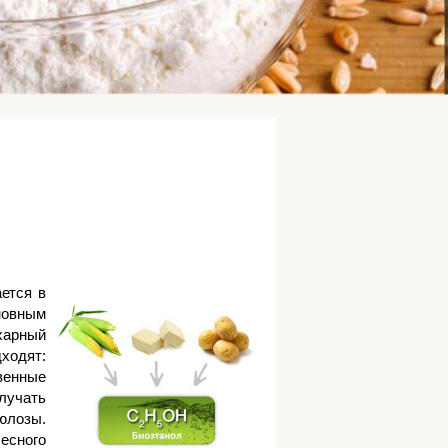
ается в
овным
харный
ходят:
венные
олучать
юлозы.
лесного