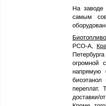
На заводе 
самым со
оборудован
Биотоплив
РСО-А,
Кр
Петербург
огромной 
напрямую 
биоэтанол
переплат. 
доставки/о
Кроме тог