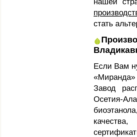
нашей стр
производст
стать альте
Произв
Владикав
Если Вам 
«Миранда»
Завод рас
Осетия-Ала
биоэтанол
качества
сертификат