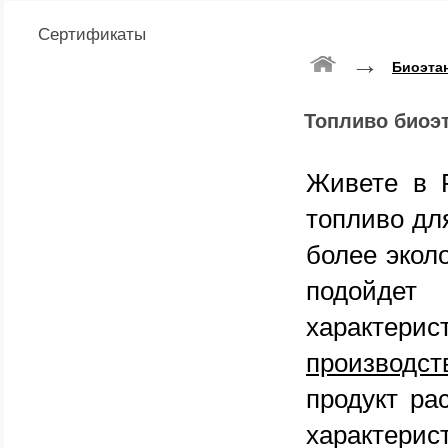
Сертификаты
→
Биоэта
Топливо биоэ
Живете в Р
топливо дл
более экол
подойде
характер
производст
продукт ра
характери