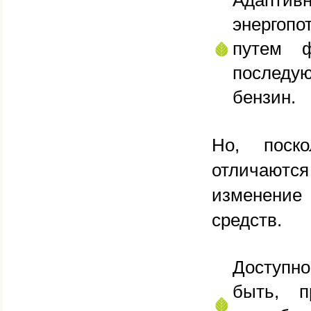
Адаптив
энергопо
путем ф
последу
бензин.
Но, поско
отличаютс
изменение
средств.
Доступно
быть, п