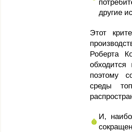
потреби
другие и
Этот крит
производс
Роберта Ко
обходится 
поэтому с
среды то
распростра
И, наиб
сокращен