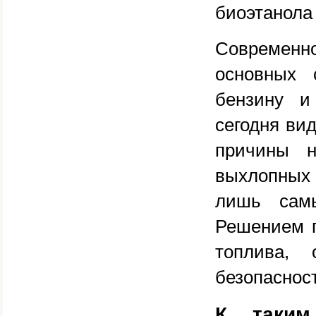
биоэтанола
Современ
основных 
бензину и
сегодня ви
причины н
выхлопных 
лишь сам
Решением п
топлива, 
безопаснос
К таким