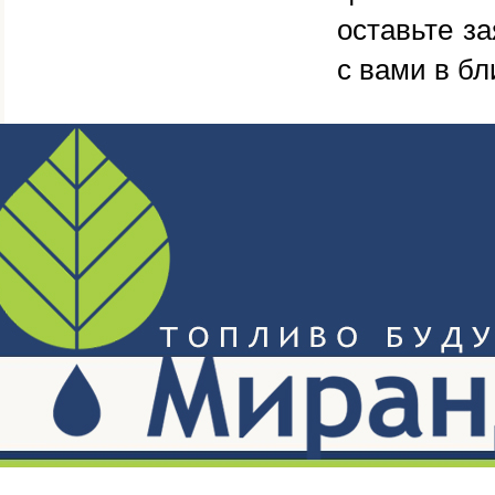
оставьте з
с вами в б