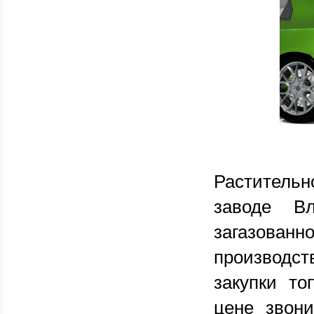
Раститель
заводе Вл
загазован
производст
закупки то
цене звон