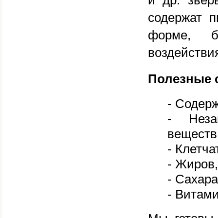
и др. звер
содержат п
форме, б
воздействи
Полезные 
- Содер
- Неза
веществ
- Клетча
- Жиров,
- Сахара
- Витам