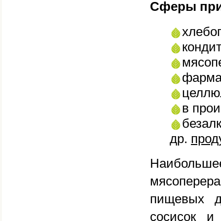
Сферы пр
хлебо
кондит
мясоп
фарма
целлю
в про
безал
др.
прод
Наиболь
мясоперера
пищевых д
сосисок и