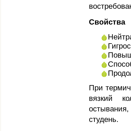
востребова
Свойства
Нейтра
Гигрос
Повыш
Спосо
Продо
При термич
вязкий ко
остывания
студень.