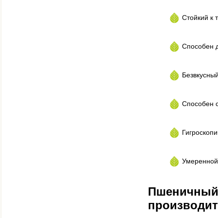
Стойкий к 
Способен д
Безвкусны
Способен 
Гигроскопи
Умеренной
Пшеничный 
производит