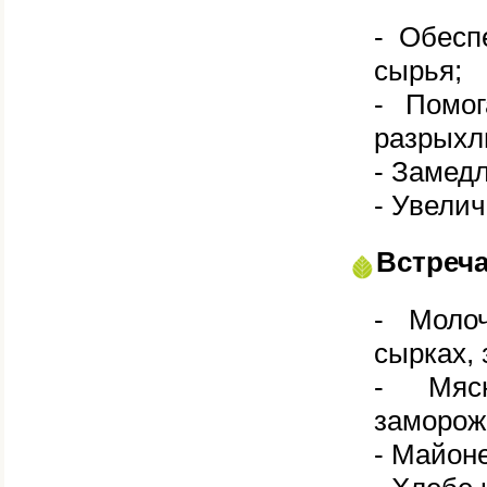
- Обесп
сырья;
- Помог
разрыхл
- Замед
- Увелич
Встреча
- Молоч
сырках,
- Мясн
замороже
- Майоне