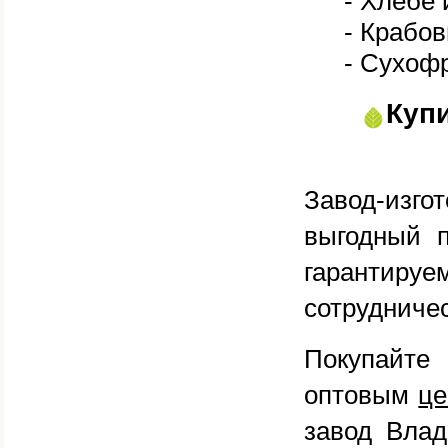
- Хлебе 
- Крабов
- Сухофр
Куп
Завод-изго
выгодный 
гарантируе
сотрудничес
Покупайте
оптовым
ц
завод Вла