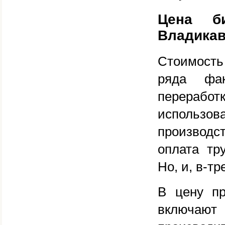
Цена би
Владикав
Стоимость
ряда фак
перерабо
использов
производст
оплата тр
Но, и, в-тр
В цену пр
включают 