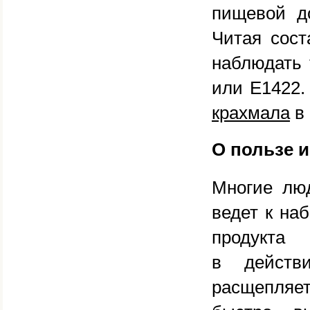
пищевой до
Читая сост
наблюдать 
или Е1422.
крахмала
в 
О пользе 
Многие люд
ведет к на
продукт
в действ
расщепляет