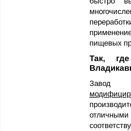
быстро в
многочисл
переработк
применени
пищевых пр
Так, гд
Владикав
Завод 
модифицир
производит
отличными 
соответст