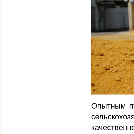
Опытным пу
сельскохоз
качествен