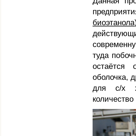
Данная пр
предприя
биоэтанола
действующ
современну
туда побоч
остаётся 
оболочка, 
для с/х ж
количество 