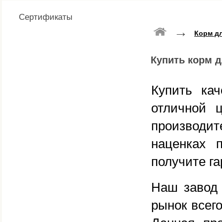
Сертификаты
→
Корм дл
Купить корм д
Купить ка
отличной 
производи
наценках 
получите г
Наш завод 
рынок всег